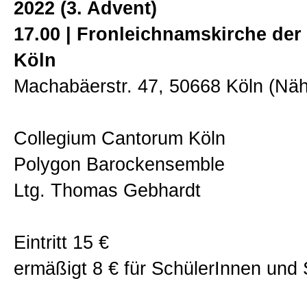
2022 (3. Advent)
Allgemein
17.00 | Fronleichnamskirche der
Köln
Impressum
Machabäerstr. 47, 50668 Köln (Nä
Weihnachtsgruß
Collegium Cantorum Köln
Polygon Barockensemble
Ltg. Thomas Gebhardt
Eintritt 15 €
ermäßigt 8 € für SchülerInnen und