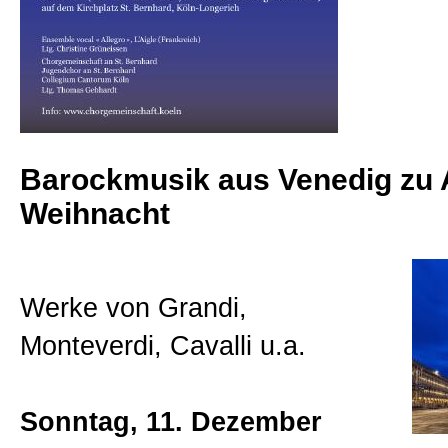
2020
2021
Barockmusik aus Venedig zu 
2022
Weihnacht
2023
Werke von Grandi,
2024
Monteverdi, Cavalli u.a.
2025
Sonntag, 11. Dezember