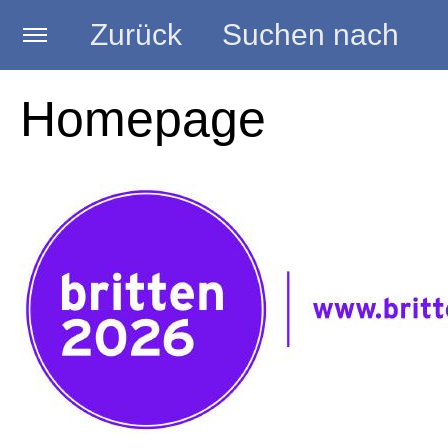
Zurück
Suchen nach
Startseite
Homepage
BRITTEN DAYS 2026 in Köln
PROGRAMM
FÖRDERER
Allgemein