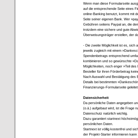
Wenn man diese Formularseite ausge
auf die entsprechende Seite eines Fin
online-Banking benutzt, kommt mit d
Seite seiner eigenen Bank. Wer »pay
Gebühren seitens Paypal an, die dem
trotzdem eine sichere und gute Abwi
Überweisungsträger erstellen, der d
- Die zweite Möglichkeit ist es, sich
jeweils zugleich mit einem »Dankes
Spendenbetrags entsprechend umfangr
kombinieren und so gewünschte »Da
Möglichkeiten, noch enger »Teil de
Besteller für ihren Förderbetrag kei
Nach Auswahl und Bestätigung des B
Details bei bestimmten »Dankeschön
Finanzierungs-Formularseite geleitet
Datensicherheit
Da persönliche Daten angegeben und
(o.ä.) aufgebaut wird, ist die Frage
Datenschutz natürlich wichtig.
Dazu garantiert startnext höchstmö
persönlichen Daten.
Startnext ist völlig kostenfrei und si
der Projekt-Starter informieren kan