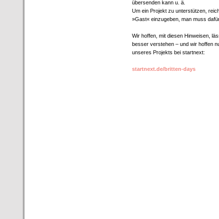
übersenden kann u. ä.
Um ein Projekt zu unterstützen, reic
»Gast« einzugeben, man muss dafür 
Wir hoffen, mit diesen Hinweisen, lä
besser verstehen – und wir hoffen nu
unseres Projekts bei startnext:
startnext.de/britten-days