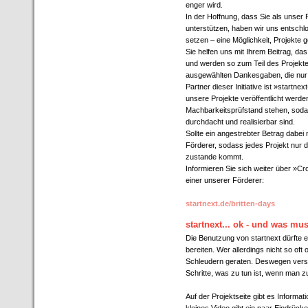
enger wird.
In der Hoffnung, dass Sie als unser
unterstützen, haben wir uns entsch
setzen – eine Möglichkeit, Projekte
Sie helfen uns mit Ihrem Beitrag, das
und werden so zum Teil des Projekte
ausgewählten Dankesgaben, die nur 
Partner dieser Initiative ist »startne
unsere Projekte veröffentlicht werde
Machbarkeitsprüfstand stehen, soda
durchdacht und realisierbar sind.
Sollte ein angestrebter Betrag dabei 
Förderer, sodass jedes Projekt nur da
zustande kommt.
Informieren Sie sich weiter über »C
einer unserer Förderer:
startnext.de/britten-days
startnext... ok - und was mus
Die Benutzung von startnext dürfte 
bereiten. Wer allerdings nicht so oft
Schleudern geraten. Deswegen versuc
Schritte, was zu tun ist, wenn man
Auf der Projektseite gibt es Informat