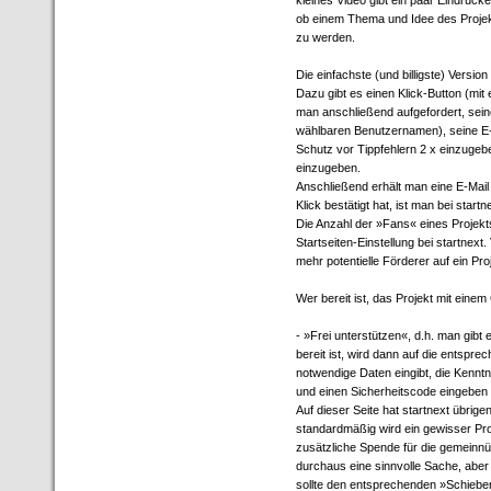
kleines Video gibt ein paar Eindrück
ob einem Thema und Idee des Projek
zu werden.
Die einfachste (und billigste) Versio
Dazu gibt es einen Klick-Button (mi
man anschließend aufgefordert, sei
wählbaren Benutzernamen), seine E
Schutz vor Tippfehlern 2 x einzugebe
einzugeben.
Anschließend erhält man eine E-Mail
Klick bestätigt hat, ist man bei start
Die Anzahl der »Fans« eines Projekts
Startseiten-Einstellung bei startnext
mehr potentielle Förderer auf ein P
Wer bereit ist, das Projekt mit einem
- »Frei unterstützen«, d.h. man gibt
bereit ist, wird dann auf die entspre
notwendige Daten eingibt, die Kenn
und einen Sicherheitscode eingeben
Auf dieser Seite hat startnext übrige
standardmäßig wird ein gewisser P
zusätzliche Spende für die gemeinnüt
durchaus eine sinnvolle Sache, aber
sollte den entsprechenden »Schieber