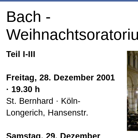
Startseite
Bach -
Weihnachtsoratori
Renaissance
Teil I-III
Barock
Freitag, 28. Dezember 2001
Klassik
· 19.30 h
St. Bernhard · Köln-
Romantik
Longerich, Hansenstr.
Moderne
Samstag, 29. Dezember