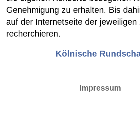
Genehmigung zu erhalten. Bis dahin
1998
auf der Internetseite der jeweiligen
recherchieren.
1999
Kölnische Rundscha
2000
2001
Impressum
2002
2003