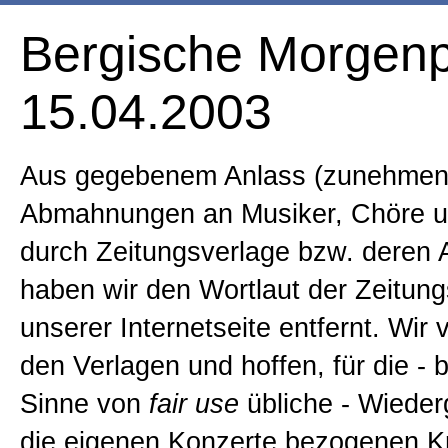
Startseite
Bergische Morgenp
15.04.2003
1992/93
Aus gegebenem Anlass (zunehme
1994
Abmahnungen an Musiker, Chöre u
durch Zeitungsverlage bzw. deren 
1995
haben wir den Wortlaut der Zeitungs
unserer Internetseite entfernt. Wir 
1996
den Verlagen und hoffen, für die - 
Sinne von
fair use
übliche - Wiede
1997
die eigenen Konzerte bezogenen Kr